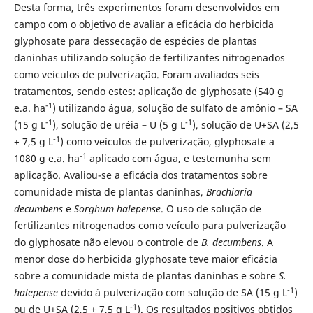
Desta forma, três experimentos foram desenvolvidos em
campo com o objetivo de avaliar a eficácia do herbicida
glyphosate para dessecação de espécies de plantas
daninhas utilizando solução de fertilizantes nitrogenados
como veículos de pulverização. Foram avaliados seis
tratamentos, sendo estes: aplicação de glyphosate (540 g
-1
e.a. ha
) utilizando água, solução de sulfato de amônio – SA
-1
-1
(15 g L
), solução de uréia – U (5 g L
), solução de U+SA (2,5
-1
+ 7,5 g L
) como veículos de pulverização, glyphosate a
-1
1080 g e.a. ha
aplicado com água, e testemunha sem
aplicação. Avaliou-se a eficácia dos tratamentos sobre
comunidade mista de plantas daninhas,
Brachiaria
decumbens
e
Sorghum halepense
. O uso de solução de
fertilizantes nitrogenados como veículo para pulverização
do glyphosate não elevou o controle de
B. decumbens
. A
menor dose do herbicida glyphosate teve maior eficácia
sobre a comunidade mista de plantas daninhas e sobre
S.
-1
halepense
devido à pulverização com solução de SA (15 g L
)
-1
ou de U+SA (2,5 + 7,5 g L
). Os resultados positivos obtidos