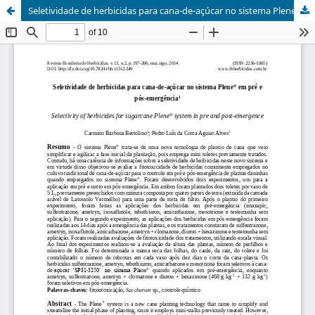
Seletividade de herbicidas para cana-de-açúcar no sistema Plene® em pré e pós-emergência