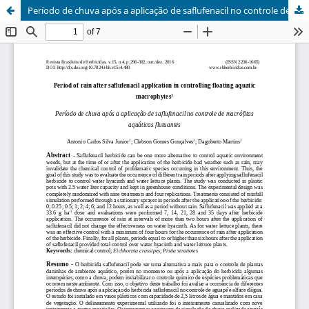
Período de chuva após a aplicação de saflufenacil no controle de macrófitas aquáticas flutuantes