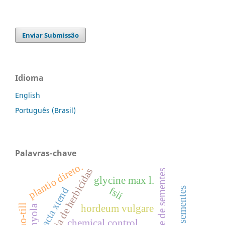
Enviar Submissão
Idioma
English
Português (Brasil)
Palavras-chave
plantio direto.
eficácia de herbicidas
qualidade de sementes
glycine max l.
intacta xtend
fsii
no-till
hyola
hordeum vulgare
chemical control