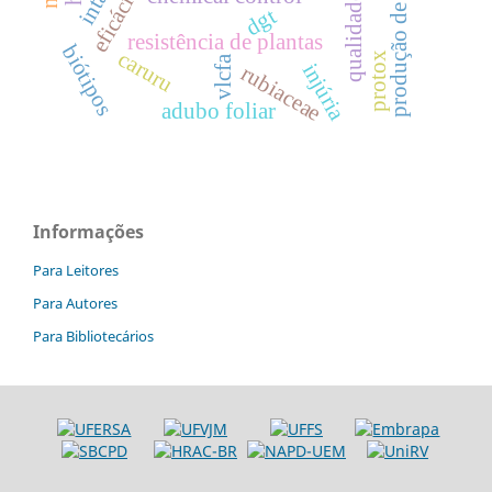
produção de sementes
dgt
resistência de plantas
biótipos
caruru
protox
vlcfa
injúria
rubiaceae
adubo foliar
Informações
Para Leitores
Para Autores
Para Bibliotecários