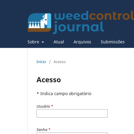
Sobre
Atual
Arquivos
Submissões
Início
/
Acesso
Acesso
* Indica campo obrigatório
Usuário
*
Senha
*