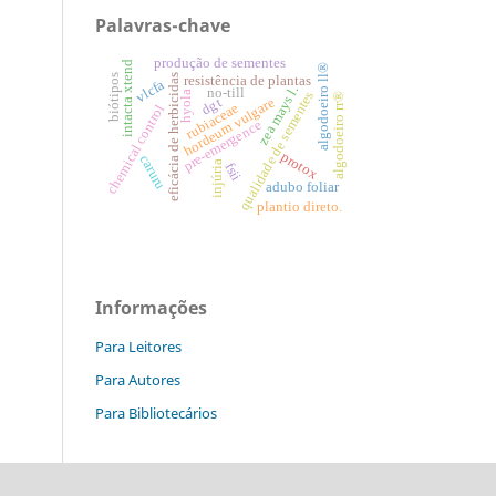
Palavras-chave
produção de sementes
intacta xtend
algodoeiro ll®
biótipos
eficácia de herbicidas
resistência de plantas
vlcfa
zea mays l.
no-till
qualidade de sementes
hyola
algodoeiro rr®
hordeum vulgare
dgt
rubiaceae
chemical control
pre-emergence
protox
caruru
injúria
fsii
adubo foliar
plantio direto.
Informações
Para Leitores
Para Autores
Para Bibliotecários