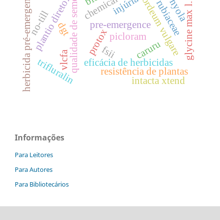
qualidade de sementes
hordeum vulgare
herbicida pré-emergente
injúria
plantio direto.
hyola
rubiaceae
glycine max l.
no-till
pre-emergence
dgt
protox
picloram
caruru
fsii
vlcfa
trifluralin
eficácia de herbicidas
resistência de plantas
intacta xtend
Informações
Para Leitores
Para Autores
Para Bibliotecários