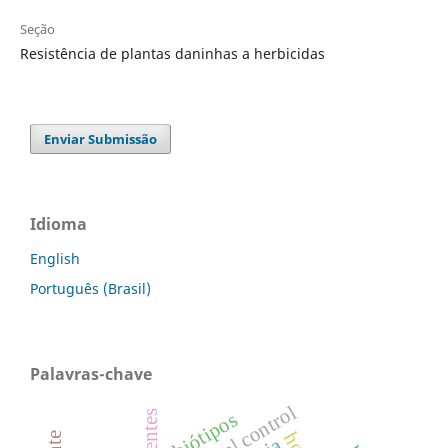
Seção
Resistência de plantas daninhas a herbicidas
Enviar Submissão
Idioma
English
Português (Brasil)
Palavras-chave
chemical control
biótipos