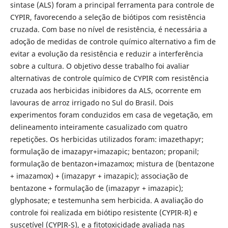
sintase (ALS) foram a principal ferramenta para controle de
CYPIR, favorecendo a seleção de biótipos com resistência
cruzada. Com base no nível de resistência, é necessária a
adoção de medidas de controle químico alternativo a fim de
evitar a evolução da resistência e reduzir a interferência
sobre a cultura. O objetivo desse trabalho foi avaliar
alternativas de controle químico de CYPIR com resistência
cruzada aos herbicidas inibidores da ALS, ocorrente em
lavouras de arroz irrigado no Sul do Brasil. Dois
experimentos foram conduzidos em casa de vegetação, em
delineamento inteiramente casualizado com quatro
repetições. Os herbicidas utilizados foram: imazethapyr;
formulação de imazapyr+imazapic; bentazon; propanil;
formulação de bentazon+imazamox; mistura de (bentazone
+ imazamox) + (imazapyr + imazapic); associação de
bentazone + formulação de (imazapyr + imazapic);
glyphosate; e testemunha sem herbicida. A avaliação do
controle foi realizada em biótipo resistente (CYPIR-R) e
suscetível (CYPIR-S), e a fitotoxicidade avaliada nas