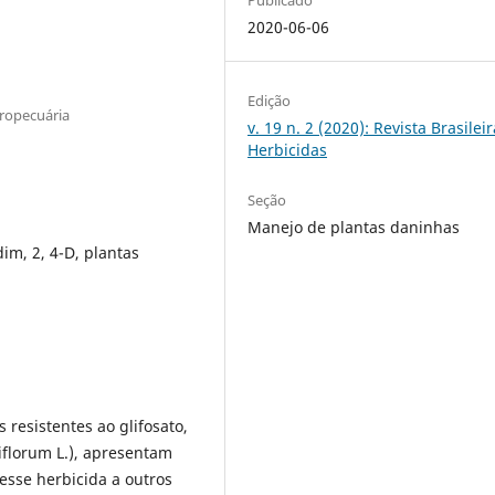
2020-06-06
Edição
ropecuária
v. 19 n. 2 (2020): Revista Brasilei
Herbicidas
Seção
Manejo de plantas daninhas
dim, 2, 4-D, plantas
 resistentes ao glifosato,
iflorum L.), apresentam
 esse herbicida a outros