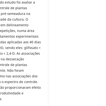
o estudo foi avaliar a
ntrole de plantas
ão pré-semeadura na
dade da cultura. O
, em delineamento
repetições, numa área
atamentos experimentais
das aplicadas aos 40 dias
, sendo eles: glifosato +
to + 2,4-D. As associações
m na dessecação
trole de plantas
ente. Não foram
smo nas associações dos
 o espectro de controle.
ão proporcionaram efeito
produtividade e
a.