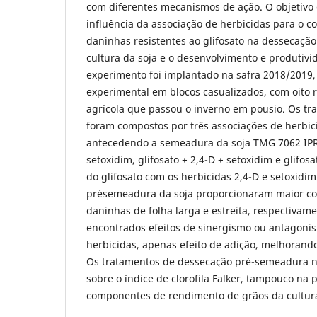
com diferentes mecanismos de ação. O objetivo d
influência da associação de herbicidas para o co
daninhas resistentes ao glifosato na dessecaç
cultura da soja e o desenvolvimento e produtivi
experimento foi implantado na safra 2018/2019
experimental em blocos casualizados, com oito 
agrícola que passou o inverno em pousio. Os tr
foram compostos por três associações de herbici
antecedendo a semeadura da soja TMG 7062 IPRO
setoxidim, glifosato + 2,4-D + setoxidim e glifosa
do glifosato com os herbicidas 2,4-D e setoxidi
présemeadura da soja proporcionaram maior con
daninhas de folha larga e estreita, respectivam
encontrados efeitos de sinergismo ou antagoni
herbicidas, apenas efeito de adição, melhorando
Os tratamentos de dessecação pré-semeadura n
sobre o índice de clorofila Falker, tampouco na 
componentes de rendimento de grãos da cultur