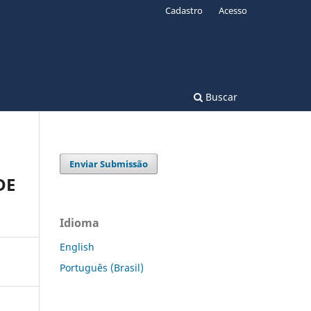
Cadastro
Acesso
Buscar
Enviar Submissão
DE
Idioma
English
Português (Brasil)