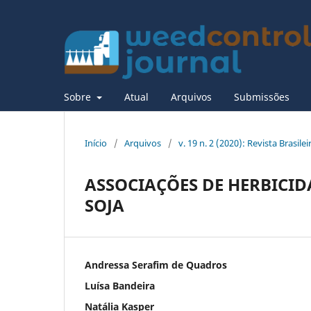
Sobre
Atual
Arquivos
Submissões
Início
/
Arquivos
/
v. 19 n. 2 (2020): Revista Brasile
ASSOCIAÇÕES DE HERBICI
SOJA
Andressa Serafim de Quadros
Luísa Bandeira
Natália Kasper