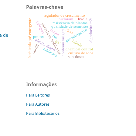
Palavras-chave
regulador de crescimento
hyola
picloram
herbicida pré-emergente
algodoeiro rr®
biótipos
resistência de plantas
eficácia de herbicidas
qualidade de sementes
vlcfa
pre-emergence
caruru
hordeum vulgare
ra de
fsii
protox
plantio direto.
injúria
dgt
no-till
rubiaceae
chemical control
cultivo de soca
sub-doses
Informações
Para Leitores
Para Autores
Para Bibliotecários