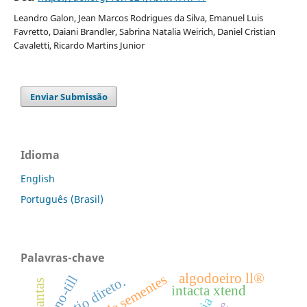
Leandro Galon, Jean Marcos Rodrigues da Silva, Emanuel Luis
Favretto, Daiani Brandler, Sabrina Natalia Weirich, Daniel Cristian
Cavaletti, Ricardo Martins Junior
Enviar Submissão
Idioma
English
Português (Brasil)
Palavras-chave
algodoeiro ll®
no-till
plantio direto.
intacta xtend